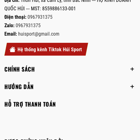
Địa chỉ:
Thôn Húi, xã Cẩm Lý, tỉnh Bắc Ninh --- HỘ KINH DOANH
QUỐC HÚI --- MST: 8559886133-001
Điện thoại:
0967931375
Zalo:
0967931375
Email:
huisport@gmail.com
Hệ thống kênh Tiktok Húi Sport
CHÍNH SÁCH
HƯỚNG DẪN
HỖ TRỢ THANH TOÁN