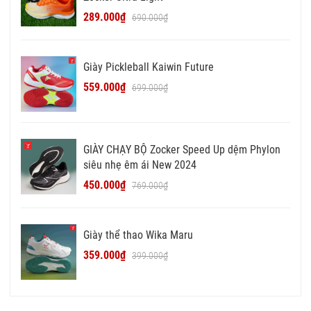
289.000₫
690.000₫
Giày Pickleball Kaiwin Future
559.000₫
699.000₫
GIÀY CHẠY BỘ Zocker Speed Up dệm Phylon
siêu nhẹ êm ái New 2024
450.000₫
769.000₫
Giày thể thao Wika Maru
359.000₫
399.000₫