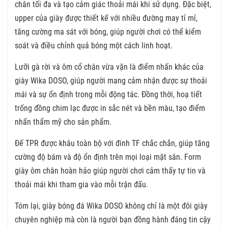
chân tối đa và tạo cảm giác thoải mái khi sử dụng. Đặc biệt,
upper của giày được thiết kế với nhiều đường may tỉ mỉ,
tăng cường ma sát với bóng, giúp người chơi có thể kiểm
soát và điều chỉnh quả bóng một cách linh hoạt.
Lưỡi gà rời và ôm cổ chân vừa vặn là điểm nhấn khác của
giày Wika DOSO, giúp người mang cảm nhận được sự thoải
mái và sự ổn định trong mỗi động tác. Đồng thời, hoạ tiết
trống đồng chim lạc được in sắc nét và bền màu, tạo điểm
nhấn thẩm mỹ cho sản phẩm.
Đế TPR được khâu toàn bộ với đinh TF chắc chắn, giúp tăng
cường độ bám và độ ổn định trên mọi loại mặt sân. Form
giày ôm chân hoàn hảo giúp người chơi cảm thấy tự tin và
thoải mái khi tham gia vào mỗi trận đấu.
Tóm lại, giày bóng đá Wika DOSO không chỉ là một đôi giày
chuyên nghiệp mà còn là người bạn đồng hành đáng tin cậy