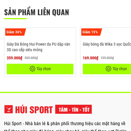
SẢN PHẨM LIÊN QUAN
Giảm 36%
Giảm 15%
Giày Đá Bóng Hui Power da PU dập vân
Giày bóng đá Wika 3 sọc Quố
3D cao cấp siêu mỏng
359.000₫
169.000₫
559.000₫
199.000₫
Tùy chọn
Tùy chọn
Húi Sport - Nhà bán lẻ & phân phối thương hiệu các mặt hàng về