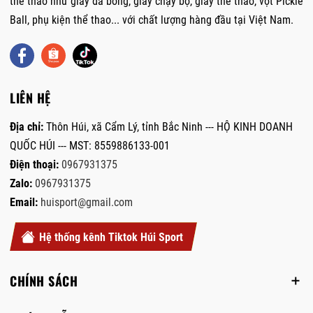
thể thao như giày đá bóng, giày chạy bộ, giày thể thao, vợt Pickle
Ball, phụ kiện thể thao... với chất lượng hàng đầu tại Việt Nam.
LIÊN HỆ
Địa chỉ:
Thôn Húi, xã Cẩm Lý, tỉnh Bắc Ninh --- HỘ KINH DOANH
QUỐC HÚI --- MST: 8559886133-001
Điện thoại:
0967931375
Zalo:
0967931375
Email:
huisport@gmail.com
Hệ thống kênh Tiktok Húi Sport
CHÍNH SÁCH