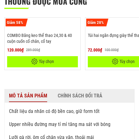
THƯỜNG ĐƯỢC MUA CÙNG
Giảm 58%
Giảm 28%
COMBO Băng keo thể thao 24,30 & 40
Túi hai ngăn đựng giày thể th
cuộn cuốn cổ chân, cổ tay
120.000₫
72.000₫
289.000₫
100.000₫
Tùy chọn
Tùy chọn
MÔ TẢ SẢN PHẨM
CHÍNH SÁCH ĐỔI TRẢ
Chất liệu da nhăn có độ bền cao, giữ form tốt
Upper nhiều đường may tỉ mỉ tăng ma sát với bóng
Lưỡi gà rời, ôm cổ chân vừa vặn, thoải mái