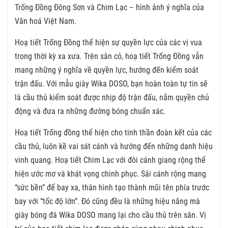
Trống Đồng Đông Sơn và Chim Lạc – hình ảnh ý nghĩa của
Văn hoá Việt Nam.
Hoạ tiết Trống Đồng thể hiện sự quyền lực của các vị vua
trong thời kỳ xa xưa. Trên sân cỏ, hoạ tiết Trống Đồng vẫn
mang những ý nghĩa về quyền lực, hướng đến kiểm soát
trận đấu. Với mẫu giày Wika DOSO, bạn hoàn toàn tự tin sẽ
là cầu thủ kiểm soát được nhịp độ trận đấu, nắm quyền chủ
động và đưa ra những đường bóng chuẩn xác.
Hoạ tiết Trống đồng thể hiện cho tinh thần đoàn kết của các
cầu thủ, luôn kề vai sát cánh và hướng đến những danh hiệu
vinh quang. Hoạ tiết Chim Lạc với đôi cánh giang rộng thể
hiện ước mơ và khát vọng chinh phục. Sải cánh rộng mang
“sức bền” để bay xa, thân hình tạo thành mũi tên phía trước
bay với “tốc độ lớn”. Đó cũng đều là những hiệu năng mà
giày bóng đá Wika DOSO mang lại cho cầu thủ trên sân. Vị