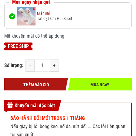
Mua ngay nhận quà
Miễn phí
Tất dệt kim Húi Sport
Mã khuyến mãi có thể áp dụng:
FREE SHIP
Số lượng:
-
+
THÊM VÀO GIỎ
MUA NGAY
Khuyến mãi đặc biệt
BẢO HÀNH ĐỔI MỚI TRONG 1 THÁNG
Nếu giày bị lỗi bong keo, nổ da, nứt đế, ... Các lỗi liên quan
tới sản xuất