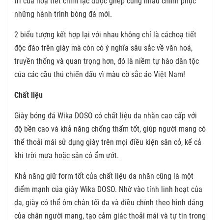
trí của hoạ tiết chim lạc được ghép cùng nhau chinh phục
những hành trình bóng đá mới.
2 biểu tượng kết hợp lại với nhau không chỉ là cáchoạ tiết
độc đáo trên giày mà còn có ý nghĩa sâu sắc về văn hoá,
truyền thống và quan trọng hơn, đó là niềm tự hào dân tộc
của các cầu thủ chiến đấu vì màu cờ sắc áo Việt Nam!
Chất liệu
Giày bóng đá Wika DOSO có chất liệu da nhăn cao cấp với
độ bền cao và khả năng chống thấm tốt, giúp người mang có
thể thoải mái sử dụng giày trên mọi điều kiện sân cỏ, kể cả
khi trời mưa hoặc sân cỏ ẩm ướt.
Khả năng giữ form tốt của chất liệu da nhăn cũng là một
điểm mạnh của giày Wika DOSO. Nhờ vào tính linh hoạt của
da, giày có thể ôm chân tối đa và điều chỉnh theo hình dáng
của chân người mang, tạo cảm giác thoải mái và tự tin trong