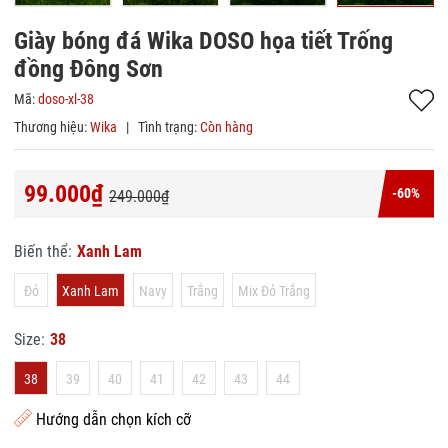
Giày bóng đá Wika DOSO họa tiết Trống
đồng Đông Sơn
Mã:
doso-xl-38
Thương hiệu:
Wika
|
Tình trạng:
Còn hàng
99.000₫
-60%
249.000₫
Biến thể:
Xanh Lam
Đỏ
Xanh Lam
Navy
Trắng
Mix Đỏ Trắng
Size:
38
38
39
40
41
42
43
44
Hướng dẫn chọn kích cỡ