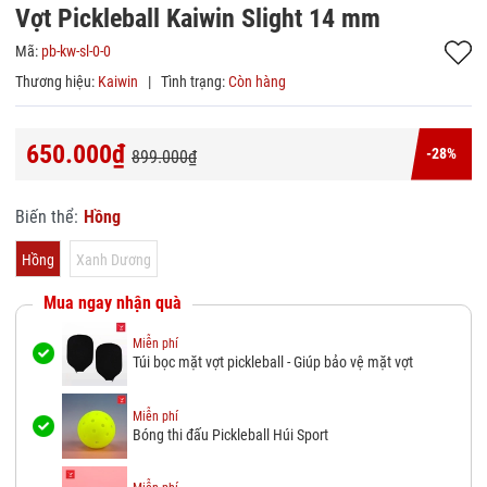
Vợt Pickleball Kaiwin Slight 14 mm
Mã:
pb-kw-sl-0-0
Thương hiệu:
Kaiwin
|
Tình trạng:
Còn hàng
650.000₫
-28%
899.000₫
Biến thể:
Hồng
Hồng
Xanh Dương
Mua ngay nhận quà
Miễn phí
Túi bọc mặt vợt pickleball - Giúp bảo vệ mặt vợt
Miễn phí
Bóng thi đấu Pickleball Húi Sport