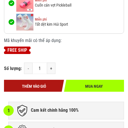
Miễn phí
Cuốn cán vợt Pickleball
Miễn phí
Tất dệt kim Húi Sport
Mã khuyến mãi có thể áp dụng:
FREE SHIP
Số lượng:
-
+
THÊM VÀO GIỎ
MUA NGAY
1
Cam kết chính hãng 100%