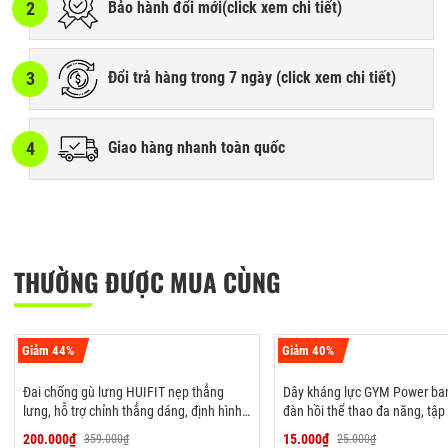
2
Bảo hành đổi mới(
click xem chi tiết
)
3
Đổi trả hàng trong 7 ngày (
click xem chi tiết
)
4
Giao hàng nhanh toàn quốc
THƯỜNG ĐƯỢC MUA CÙNG
Giảm 44%
Giảm 40%
Đai chống gù lưng HUIFIT nẹp thẳng
Dây kháng lực GYM Power ba
lưng, hỗ trợ chỉnh thẳng dáng, định hình
đàn hồi thể thao đa năng, tập
lưng cho nam nữ
tập tay, chân, đùi mông vai
200.000₫
15.000₫
359.000₫
25.000₫