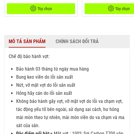
Tùy chọn
Tùy chọn
MÔ TẢ SẢN PHẨM
CHÍNH SÁCH ĐỔI TRẢ
Chế độ bảo hành vợt:
Bảo hành 03 tháng từ ngày mua hàng
Bung keo viền do lỗi sản xuất
Nứt, vỡ mặt vợt do lỗi sản xuất
Hỏng hãy cán do lỗi sản xuất
Không bảo hành gãy vợt, vỡ mặt vợt do lỗi va chạm vợt,
tác động yếu tố bên ngoài, sử dụng sai cách, hư hỏng
mài mòn theo tự nhiên, mài mòn viền do va chạm và ma
sát của sân.
Đặc điểm nổi bật:
+ Mặt vợt : 100% Sợi Carbon T700 vân