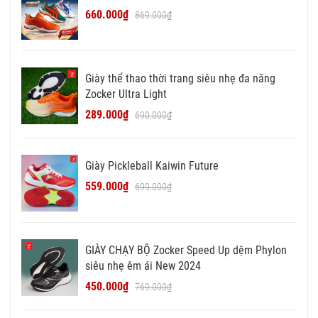
660.000₫
869.000₫
Giày thể thao thời trang siêu nhẹ đa năng
Zocker Ultra Light
289.000₫
690.000₫
Giày Pickleball Kaiwin Future
559.000₫
699.000₫
GIÀY CHẠY BỘ Zocker Speed Up dệm Phylon
siêu nhẹ êm ái New 2024
450.000₫
769.000₫