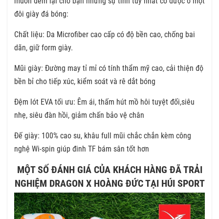
muốn đem lại cho bạn những sự tinh tuý nhất có được ở một
đôi giày đá bóng:
Chất liệu: Da Microfiber cao cấp có độ bền cao, chống bai
dãn, giữ form giày.
Mũi giày: Đường may tỉ mỉ có tính thẩm mỹ cao, cải thiện độ
bền bỉ cho tiếp xúc, kiểm soát và rê dắt bóng
Đệm lót EVA tối ưu: Êm ái, thấm hút mồ hôi tuyệt đối,siêu
nhẹ, siêu đàn hồi, giảm chấn bảo vệ chân
Đế giày: 100% cao su, khâu full mũi chắc chắn kèm công
nghệ Wi-spin giúp đinh TF bám sân tốt hơn
MỘT SỐ ĐÁNH GIÁ CỦA KHÁCH HÀNG ĐÃ TRẢI
NGHIỆM DRAGON X HOÀNG ĐỨC TẠI HÚI SPORT