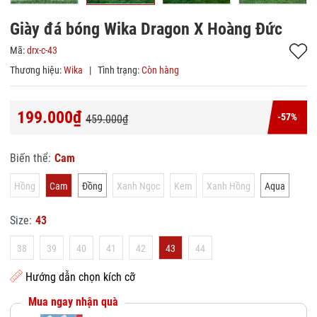
Giày đá bóng Wika Dragon X Hoàng Đức
Mã:
drx-c-43
Thương hiệu:
Wika
|
Tình trạng:
Còn hàng
199.000₫
-57%
459.000₫
Biến thể:
Cam
Hồng
Cam
Đồng
Xanh Ngọc
Kem
Xanh Hồng
Aqua
Size:
43
38
39
40
41
42
43
44
Hướng dẫn chọn kích cỡ
Mua ngay nhận quà