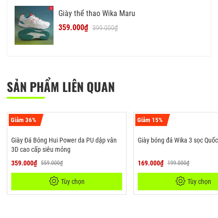
Giày thể thao Wika Maru
359.000₫
399.000₫
SẢN PHẨM LIÊN QUAN
Giảm 36%
Giảm 15%
Giày Đá Bóng Hui Power da PU dập vân
Giày bóng đá Wika 3 sọc Quố
3D cao cấp siêu mỏng
359.000₫
169.000₫
559.000₫
199.000₫
Tùy chọn
Tùy chọn