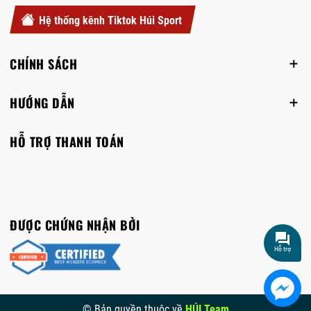
Hệ thống kênh Tiktok Húi Sport
CHÍNH SÁCH
HƯỚNG DẪN
HỖ TRỢ THANH TOÁN
ĐƯỢC CHỨNG NHẬN BỞI
Hỗ trợ
© Bản quyền thuộc về
HÚI Team