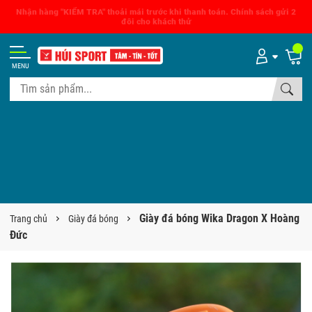
Nhận hàng "KIỂM TRA" thoải mái trước khi thanh toán. Chính sách gửi 2
đôi cho khách thử
MENU
Giày đá bóng Wika Dragon X Hoàng
Trang chủ
Giày đá bóng
Đức