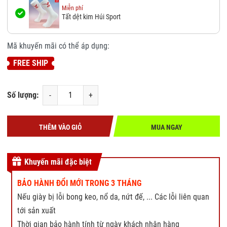
Miễn phí
Tất dệt kim Húi Sport
Mã khuyến mãi có thể áp dụng:
FREE SHIP
Số lượng:
-
+
THÊM VÀO GIỎ
MUA NGAY
Khuyến mãi đặc biệt
BẢO HÀNH ĐỔI MỚI TRONG 3 THÁNG
Nếu giày bị lỗi bong keo, nổ da, nứt đế, ... Các lỗi liên quan
tới sản xuất
Thời gian bảo hành tính từ ngày khách nhận hàng